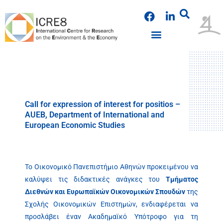
Skip
F
L
to
a
i
content
c
n
e
k
PUBLICATIONS & PRESENTATIONS
NEWS & ANNOUNCEMENTS
EVENTS & WORKSHOPS
b
e
o
d
o
i
k
n
Call for expression of interest for positios –
AUEB, Department of International and
European Economic Studies
Το Οικονομικό Πανεπιστήμιο Αθηνών προκειμένου να
καλύψει τις διδακτικές ανάγκες του
Τμήματος
Διεθνών και Ευρωπαϊκών Οικονομικών Σπουδών
της
Σχολής Οικονομικών Επιστημών, ενδιαφέρεται να
προσλάβει έναν Ακαδημαϊκό Υπότροφο για τη