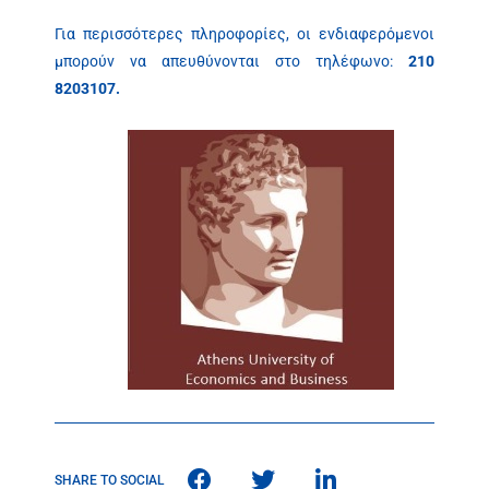
Για περισσότερες πληροφορίες, οι ενδιαφερόμενοι
μπορούν να απευθύνονται στo τηλέφωνο:
210
8203107.
SHARE TO SOCIAL