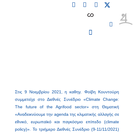
F
L
I
Skip
a
i
n
to
c
n
s
content
e
k
t
b
e
a
o
d
g
o
i
r
PARTICIPATING INSTITUTIONS
CONFERENCES, EVENTS & WORKSHOPS CMM4E
k
n
a
m
Στις 9 Νοεμβρίου 2021, η καθηγ. Φοίβη Κουντούρη
συμμετείχε στο Διεθνές Συνέδριο «Climate Change:
The future of the Agrifood sector» στη Θεματική
«Αναδεικνύουμε την agenda της κλιματικής αλλαγής σε
εθνικό, ευρωπαϊκό και παγκόσμιο επίπεδο (climate
policy)». Το τριήμερο Διεθνές Συνέδριο (9-11/11/2021)