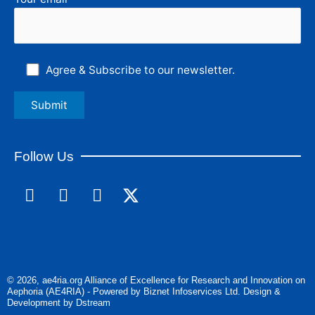
Agree & Subscribe to our newsletter.
Follow Us
F
L
I
a
i
n
c
n
s
e
k
t
b
e
a
o
d
g
© 2026, ae4ria.org Alliance of Excellence for Research and Innovation on
o
i
r
Aephoria (AE4RIA) - Powered by Biznet Infoservices Ltd. Design &
k
n
a
Development by Dstream