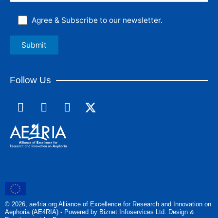
Agree & Subscribe to our newsletter.
Follow Us
F
L
I
a
i
n
c
n
s
e
k
t
b
e
a
o
d
g
o
i
r
k
n
a
m
© 2026, ae4ria.org Alliance of Excellence for Research and Innovation on
Aephoria (AE4RIA) - Powered by Biznet Infoservices Ltd. Design &