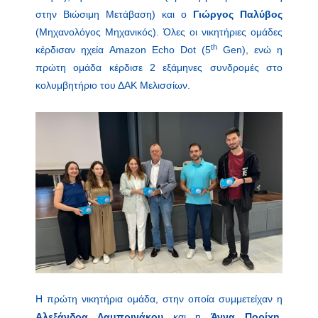
στην Βιώσιμη Μετάβαση) και ο
Γιώργος Παλύβος
(Μηχανολόγος Μηχανικός). Όλες οι νικητήριες ομάδες
th
κέρδισαν ηχεία Amazon Echo Dot (5
Gen), ενώ η
πρώτη ομάδα κέρδισε 2 εξάμηνες συνδρομές στο
κολυμβητήριο του ΔΑΚ Μελισσίων.
Η πρώτη νικητήρια ομάδα, στην οποία συμμετείχαν η
Αλεξάνδρα Λαμπρινάκου
και η
Άννα Πορίχη
,