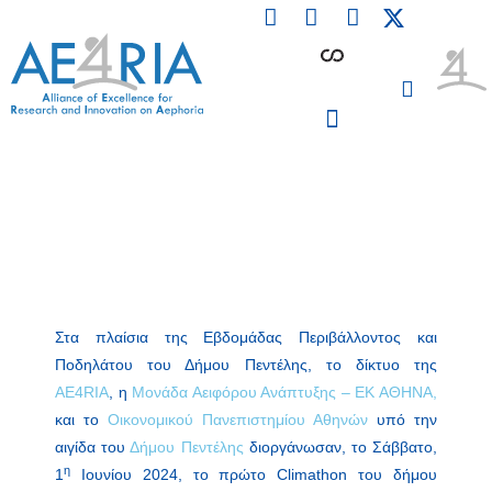
F
L
I
Skip
a
i
n
to
c
n
s
content
e
k
t
b
e
a
o
d
g
o
i
r
PARTICIPATING INSTITUTIONS
CONFERENCES, EVENTS & WORKSHOPS CMM4E
k
n
a
m
Στα πλαίσια της Εβδομάδας Περιβάλλοντος και
Ποδηλάτου του Δήμου Πεντέλης, το δίκτυο της
AE4RIA
, η
Μονάδα Αειφόρου Ανάπτυξης – ΕΚ ΑΘΗΝΑ,
και το
Οικονομικού
Πανεπιστημίου Αθηνών
υπό την
αιγίδα του
Δήμου Πεντέλης
διοργάνωσαν, το Σάββατο,
η
1
Ιουνίου 2024, το πρώτο Climathon του δήμου