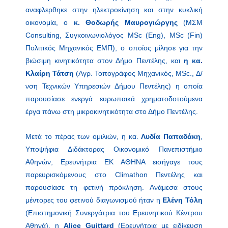
αναφλερθηκε στην ηλεκτροκίνηση και στην κυκλική
οικονομία, ο
κ. Θοδωρής Μαυρογιώργης
(ΜΣΜ
Consulting, Συγκοινωνιολόγος MSc (Eng), MSc (Fin)
Πολιτικός Μηχανικός ΕΜΠ), ο οποίος μίλησε για την
βιώσιμη κινητικότητα στον Δήμο Πεντέλης, και
η
κα.
Κλαίρη
Τάτση
(Αγρ. Τοπογράφος Μηχανικός, MSc., Δ/
νση Τεχνικών Υπηρεσιών Δήμου Πεντέλης) η οποία
παρουσίασε ενεργά ευρωπαικά χρηματοδοτούμενα
έργα πάνω στη μικροκινητικότητα στο Δήμο Πεντέλης.
Μετά το πέρας των ομιλιών, η κα.
Λυδία Παπαδάκη
,
Υποψήφια Διδάκτορας Οικονομικό Πανεπιστήμιο
Αθηνών, Ερευνήτρια ΕΚ ΑΘΗΝΑ εισήγαγε τους
παρευρισκόμενους στο Climathon Πεντέλης και
παρουσίασε τη φετινή πρόκληση. Ανάμεσα στους
μέντορες του φετινού διαγωνισμού ήταν η
Ελένη Τόλη
(Επιστημονική Συνεργάτρια του Ερευνητικού Κέντρου
Αθηνά), η
Alice Guittard
(Ερευνήτρια με ειδίκευση