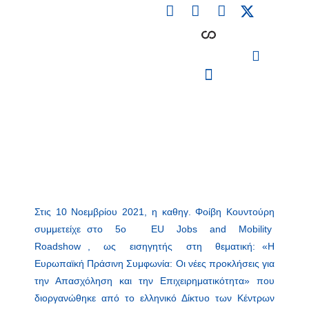
F
L
I
Skip
a
i
n
to
c
n
s
content
e
k
t
b
e
a
o
d
g
o
i
r
PARTICIPATING INSTITUTIONS
CONFERENCES, EVENTS & WORKSHOPS CMM4E
k
n
a
m
Στις 10 Νοεμβρίου 2021, η καθηγ. Φοίβη Κουντούρη
συμμετείχε στο 5ο EU Jobs and Mobility
Roadshow , ως εισηγητής στη θεματική: «Η
Ευρωπαϊκή Πράσινη Συμφωνία: Οι νέες προκλήσεις για
την Απασχόληση και την Επιχειρηματικότητα» που
διοργανώθηκε από το ελληνικό Δίκτυο των Κέντρων