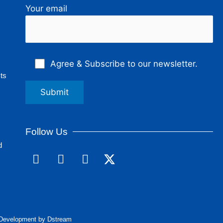
Your email
Agree & Subscribe to our newsletter.
ts
Follow Us
d
F
L
I
a
i
n
c
n
s
e
k
t
b
e
a
o
d
g
& Development by Dstream