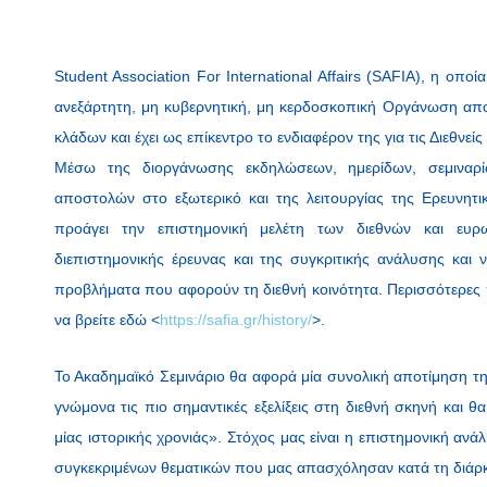
Student Association For International Affairs (SAFIA), η οποί
ανεξάρτητη, μη κυβερνητική, μη κερδοσκοπική Οργάνωση απ
κλάδων και έχει ως επίκεντρο το ενδιαφέρον της για τις Διεθνείς
Μέσω της διοργάνωσης εκδηλώσεων, ημερίδων, σεμιναρί
αποστολών στο εξωτερικό και της λειτουργίας της Ερευνητι
προάγει την επιστημονική μελέτη των διεθνών και ευρ
διεπιστημονικής έρευνας και της συγκριτικής ανάλυσης και 
προβλήματα που αφορούν τη διεθνή κοινότητα. Περισσότερες 
να βρείτε εδώ <
https://safia.gr/history/
>.
Το Ακαδημαϊκό Σεμινάριο θα αφορά μία συνολική αποτίμηση τη
γνώμονα τις πιο σημαντικές εξελίξεις στη διεθνή σκηνή και θ
μίας ιστορικής χρονιάς». Στόχος μας είναι η επιστημονική ανά
συγκεκριμένων θεματικών που μας απασχόλησαν κατά τη διάρκε