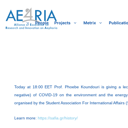
Skip
to
content
People
Projects
Metrix
Publicati
Today at 18:00 EET Prof. Phoebe Koundouri is giving a lect
negative) of COVID-19 on the environment and the energy
organised by the Student Association For International Affairs 
Learn more:
https://safia.gr/history/