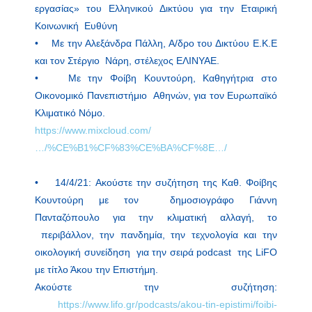
εργασίας» του Ελληνικού Δικτύου για την Εταιρική
Κοινωνική Ευθύνη
• Με την Αλεξάνδρα Πάλλη, Α/δρο του Δικτύου Ε.Κ.Ε
και τον Στέργιο Νάρη, στέλεχος ΕΛΙΝΥΑΕ.
• Με την Φοίβη Κουντούρη, Καθηγήτρια στο
Οικονομικό Πανεπιστήμιο Αθηνών, για τον Ευρωπαϊκό
Κλιματικό Νόμο.
https://www.mixcloud.com/
…/%CE%B1%CF%83%CE%BA%CF%8E…/
• 14/4/21: Ακούστε την συζήτηση της Καθ. Φοίβης
Κουντούρη με τον δημοσιογράφο Γιάννη
Πανταζόπουλο για την κλιματική αλλαγή, το
περιβάλλον, την πανδημία, την τεχνολογία και την
οικολογική συνείδηση για την σειρά podcast της LiFO
με τίτλο Άκου την Επιστήμη.
Ακούστε την συζήτηση:
https://www.lifo.gr/podcasts/akou-tin-epistimi/foibi-