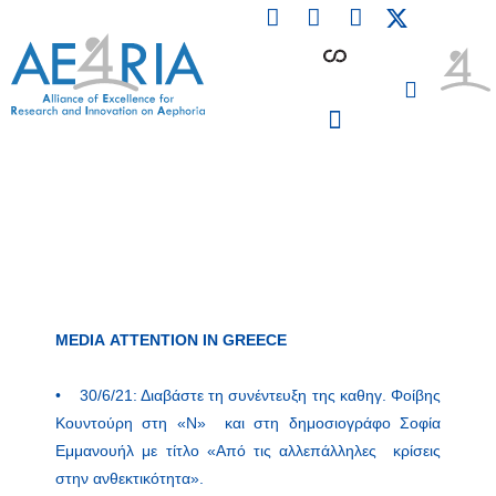
F
L
I
Skip
a
i
n
to
c
n
s
content
e
k
t
b
e
a
o
d
g
o
i
r
PARTICIPATING INSTITUTIONS
CONFERENCES, EVENTS & WORKSHOPS CMM4E
k
n
a
m
MEDIA ATTENTION IN GREECE
• 30/6/21: Διαβάστε τη συνέντευξη της καθηγ. Φοίβης
Κουντούρη στη «Ν» και στη δημοσιογράφο Σοφία
Εμμανουήλ με τίτλο «Από τις αλλεπάλληλες κρίσεις
στην ανθεκτικότητα».