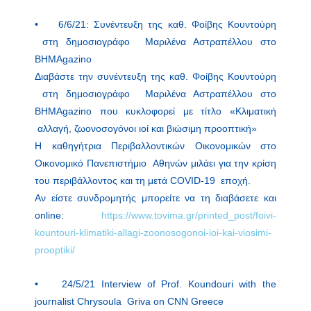
• 6/6/21: Συνέντευξη της καθ. Φοίβης Κουντούρη
στη δημοσιογράφο Μαριλένα Αστραπέλλου στο
ΒΗΜΑgazino
Διαβάστε την συνέντευξη της καθ. Φοίβης Κουντούρη
στη δημοσιογράφο Μαριλένα Αστραπέλλου στο
ΒΗΜΑgazino που κυκλοφορεί με τίτλο «Κλιματική
αλλαγή, ζωονοσογόνοι ιοί και βιώσιμη προοπτική»
Η καθηγήτρια Περιβαλλοντικών Οικονομικών στο
Οικονομικό Πανεπιστήμιο Αθηνών μιλάει για την κρίση
του περιβάλλοντος και τη μετά COVID-19 εποχή.
Αν είστε συνδρομητής μπορείτε να τη διαβάσετε και
online:
https://www.tovima.gr/printed_post/foivi-
kountouri-klimatiki-allagi-zoonosogonoi-ioi-kai-viosimi-
prooptiki/
• 24/5/21 Ιnterview of Prof. Koundouri with the
journalist Chrysoula Griva on CNN Greece