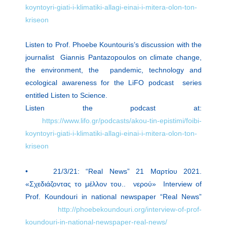
koyntoyri-giati-i-klimatiki-allagi-einai-i-mitera-olon-ton-
kriseon
Listen to Prof. Phoebe Kountouris’s discussion with the
journalist Giannis Pantazopoulos on climate change,
the environment, the pandemic, technology and
ecological awareness for the LiFO podcast series
entitled Listen to Science.
Listen the podcast at:
https://www.lifo.gr/podcasts/akou-tin-epistimi/foibi-
koyntoyri-giati-i-klimatiki-allagi-einai-i-mitera-olon-ton-
kriseon
• 21/3/21: “Real News” 21 Μαρτίου 2021.
«Σχεδιάζοντας το μέλλον του.. νερού» Interview of
Prof. Koundouri in national newspaper “Real News”
http://phoebekoundouri.org/interview-of-prof-
koundouri-in-national-newspaper-real-news/