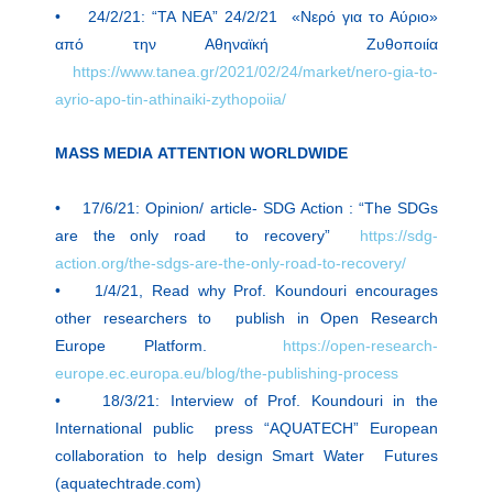
• 24/2/21: “TA NEA” 24/2/21 «Νερό για το Αύριο»
από την Αθηναϊκή Ζυθοποιία
https://www.tanea.gr/2021/02/24/market/nero-gia-to-
ayrio-apo-tin-athinaiki-zythopoiia/
MASS MEDIA ATTENTION WORLDWIDE
• 17/6/21: Opinion/ article- SDG Action : “The SDGs
are the only road to recovery”
https://sdg-
action.org/the-sdgs-are-the-only-road-to-recovery/
• 1/4/21, Read why Prof. Koundouri encourages
other researchers to publish in Open Research
Europe Platform.
https://open-research-
europe.ec.europa.eu/blog/the-publishing-process
• 18/3/21: Interview of Prof. Koundouri in the
International public press “AQUATECH” European
collaboration to help design Smart Water Futures
(aquatechtrade.com)