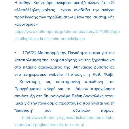
Η καθηγ. Κουντούρη αναφέρει μεταξύ άλλων ότι «Οι
αλλεπάλληλες κρίσεις έχουν αναδείξει την ανάγκη
προσέγγισης των προβλημάτων μέσω της συστημικής
καινοτομίας»
https://www.naftemporiki.gr/afieromata/story/1743903/apo-
tis-allepalliles-kriseis-stin-anthektikotita
• 17/6/21 Mε αφορμή την Παγκόσμια ημέρα για την
καταπολέμηση της ερημοποίησης και της ξηρασίας και
στο πλαίσιο αφιερώματος της Αθηναϊκής Ζυθοποιίας
στο ενημερωτικό website TheToc.gr, η Καθ. Φοίβη
Κουντούρη, ως επιστημονική υπεύθυνη του
Προγράμματος «Νερό για το Αύριο» παραχώρησε
συνέντευξη στη δημοσιογράφο Ελένη Δασκαλάκη όπου
μιλά για την παγκόσμια προσπάθεια που γίνεται για τη
“διάσωση” των υδατικών πόρων.
https://www.thetoc.gr/ygeia/article/sunenteuxi-foibi-
kountouri-i-pagkosmia-krisi-tou-nerou/
.