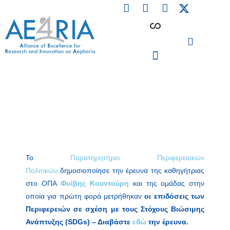
F
L
I
Skip
a
i
n
to
c
n
s
content
e
k
t
b
e
a
o
d
g
o
i
r
PARTICIPATING INSTITUTIONS
CONFERENCES, EVENTS & WORKSHOPS CMM4E
k
n
a
m
Το
Παρατηρητήριο Περιφερειακών
Πολιτικών
δημοσιοποίησε την έρευνα της καθηγήτριας
στο ΟΠΑ
Φοίβης Κουντούρη
και της ομάδας στην
οποία για πρώτη φορά μετρήθηκαν
οι επιδόσεις των
Περιφερειών σε σχέση με τους Στόχους Βιώσιμης
Ανάπτυξης (SDGs) – Διαβάστε
εδώ
την έρευνα.