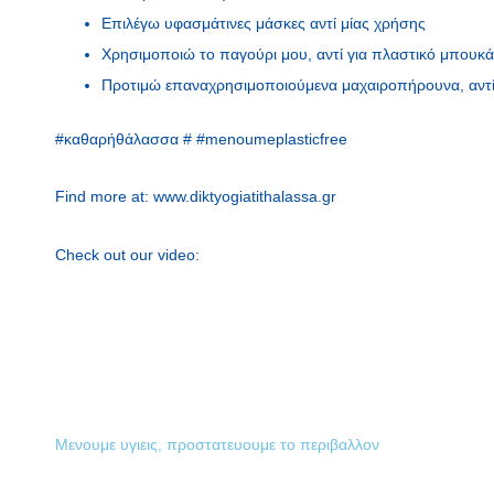
Επιλέγω υφασμάτινες μάσκες αντί μίας χρήσης
Χρησιμοποιώ το παγούρι μου, αντί για πλαστικό μπουκά
Προτιμώ επαναχρησιμοποιούμενα μαχαιροπήρουνα, αντί
#καθαρήθάλασσα # #menoumeplasticfree
Find more at: www.diktyogiatithalassa.gr
Check out our video:
Μενουμε υγιεις, προστατευουμε το περιβαλλον