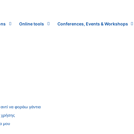
ons
Online tools
Conferences, Events & Workshops
 αντί να φοράω γάντια
ς χρήσης
α μου